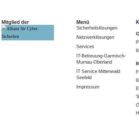
Mitglied der
Menü
K
Sicherheitslösungen
G
Netzwerklösungen
P
Services
8
IT-Betreuung-Garmisch-
Murnau-Oberland
M
IT Service Mittenwald
F
Seefeld
8
Impressum
E
T
Ö
H